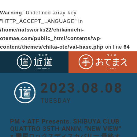
Warning
: Undefined array key
"HTTP_ACCEPT_LANGUAGE" in
/home/natsworks22/chikamichi-
otemae.com/public_html/contents/wp-
content/themes/chika-ote/val-base.php
on line
64
2023.08.08
TUESDAY
PM + ATF Presents. SHIBUYA CLUB
QUATTRO 35TH ANNIV. “NEW VIEW”
× 鬱屈ロックスディスカバリー 最終オ